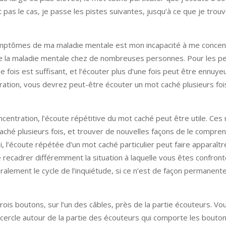
est pas le cas, je passe les pistes suivantes, jusqu’à ce que je tro
 symptômes de ma maladie mentale est mon incapacité à me concen
e la maladie mentale chez de nombreuses personnes. Pour les p
 fois est suffisant, et l’écouter plus d’une fois peut être ennuye
ation, vous devrez peut-être écouter un mot caché plusieurs foi
ntration, l’écoute répétitive du mot caché peut être utile. Ces
hé plusieurs fois, et trouver de nouvelles façons de le compren
l’écoute répétée d’un mot caché particulier peut faire apparaîtr
ecadrer différemment la situation à laquelle vous êtes confronté.
alement le cycle de l’inquiétude, si ce n’est de façon permanent
ois boutons, sur l’un des câbles, près de la partie écouteurs. Vo
cercle autour de la partie des écouteurs qui comporte les boutons