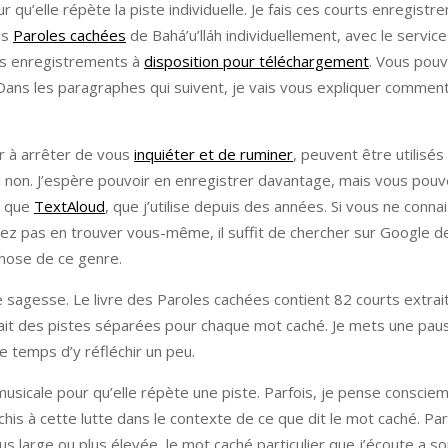
r qu’elle répète la piste individuelle. Je fais ces courts enregist
es
Paroles cachées
de Bahá’u’lláh individuellement, avec le servic
 ces enregistrements à
disposition pour téléchargement
. Vous pou
 Dans les paragraphes qui suivent, je vais vous expliquer comment
r à arrêter de vous
inquiéter et de ruminer
, peuvent être utilisés
 ou non. J’espère pouvoir en enregistrer davantage, mais vous pou
l que
TextAloud
, que j’utilise depuis des années. Si vous ne conn
uvez pas en trouver vous-même, il suffit de chercher sur Google d
chose de ce genre.
 sagesse. Le livre des Paroles cachées contient 82 courts extrait
ai fait des pistes séparées pour chaque mot caché. Je mets une pa
 temps d’y réfléchir un peu.
 musicale pour qu’elle répète une piste. Parfois, je pense consci
chis à cette lutte dans le contexte de ce que dit le mot caché. Pa
 large ou plus élevée, le mot caché particulier que j’écoute a s