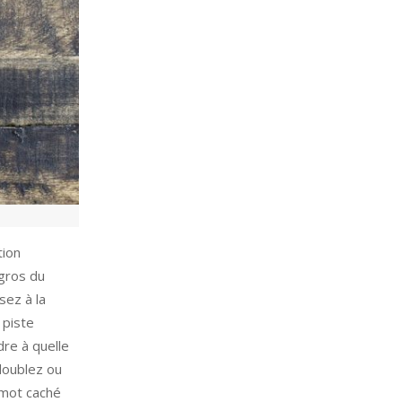
tion
 gros du
sez à la
 piste
dre à quelle
 doublez ou
e mot caché