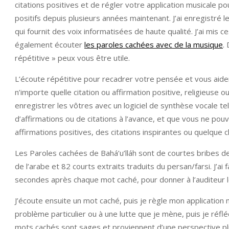
citations positives et de régler votre application musicale pou
positifs depuis plusieurs années maintenant. J’ai enregistré l
qui fournit des voix informatisées de haute qualité. J’ai mis
également écouter
les paroles cachées avec de la musique
.
répétitive » peux vous être utile.
L’écoute répétitive pour recadrer votre pensée et vous aide
n’importe quelle citation ou affirmation positive, religieuse
enregistrer les vôtres avec un logiciel de synthèse vocale te
d’affirmations ou de citations à l’avance, et que vous ne po
affirmations positives, des citations inspirantes ou quelque 
Les Paroles cachées de Bahá’u’lláh sont de courtes bribes de
de l’arabe et 82 courts extraits traduits du persan/farsi. J’
secondes après chaque mot caché, pour donner à l’auditeur le
J’écoute ensuite un mot caché, puis je règle mon application
problème particulier ou à une lutte que je mène, puis je réflé
mots cachés sont sages et proviennent d’une perspective plus