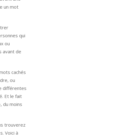
uve un mot
trer
ersonnes qui
ux ou
s avant de
 mots cachés
dre, ou
e différentes
 Et le fait
e, du moins
us trouverez
. Voici à