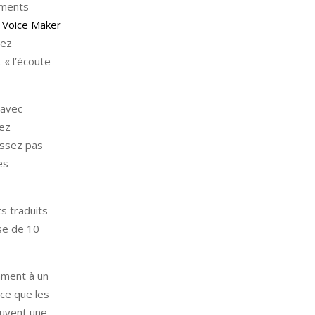
rements
e
Voice Maker
vez
 « l’écoute
 avec
vez
aissez pas
es
s traduits
use de 10
emment à un
rce que les
ouvent une