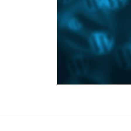
2022-
05-
04