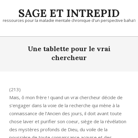
Skip
SAGE ET INTREPID
to
content
ressources pour la maladie mentale chronique d'un perspective baha'i
Une tablette pour le vrai
chercheur
(213)
Mais, ô mon frère ! quand un vrai chercheur décide de
s’engager dans la voie de la recherche qui mène à la
connaissance de l’Ancien des jours, il doit avant toute
chose laver et purifier son coeur, siège de la révélation
des mystères profonds de Dieu, du voile de la
poussière de toute connaissance acquise et des